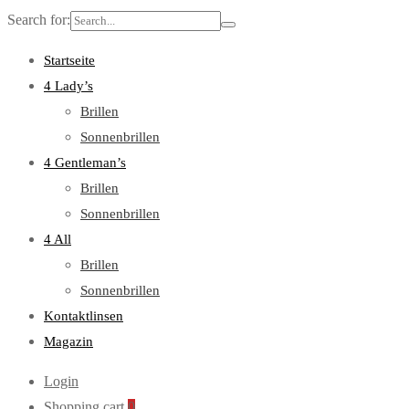
Search for:
Startseite
4 Lady’s
Brillen
Sonnenbrillen
4 Gentleman’s
Brillen
Sonnenbrillen
4 All
Brillen
Sonnenbrillen
Kontaktlinsen
Magazin
Login
Shopping cart
0