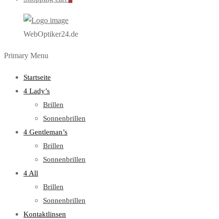
WebOptiker24.de
Primary Menu
Startseite
4 Lady’s
Brillen
Sonnenbrillen
4 Gentleman’s
Brillen
Sonnenbrillen
4 All
Brillen
Sonnenbrillen
Kontaktlinsen