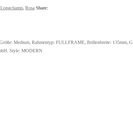
:
Longchamp
,
Rosa
Share:
Größe: Medium, Rahmentyp: FULLFRAME, Brillenbreite: 135mm, Glashö
y GmbH. Style: MODERN