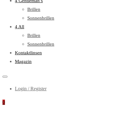
4 Gentleman’s
Brillen
Sonnenbrillen
4 All
Brillen
Sonnenbrillen
Kontaktlinsen
Magazin
Login / Register
0