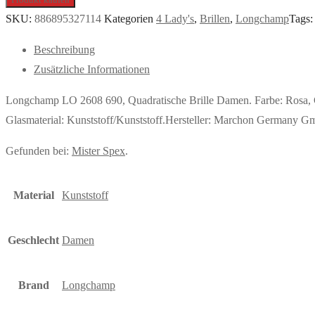
SKU:
886895327114
Kategorien
4 Lady's
,
Brillen
,
Longchamp
Tags
Beschreibung
Zusätzliche Informationen
Longchamp LO 2608 690, Quadratische Brille Damen. Farbe: Rosa, 
Glasmaterial: Kunststoff/Kunststoff.Hersteller: Marchon German
Gefunden bei:
Mister Spex
.
Material
Kunststoff
Geschlecht
Damen
Brand
Longchamp