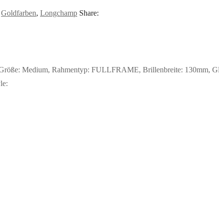
:
Goldfarben
,
Longchamp
Share:
röße: Medium, Rahmentyp: FULLFRAME, Brillenbreite: 130mm, Glashö
le: