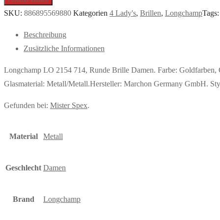
SKU:
886895569880
Kategorien
4 Lady's
,
Brillen
,
Longchamp
Tags
Beschreibung
Zusätzliche Informationen
Longchamp LO 2154 714, Runde Brille Damen. Farbe: Goldfarben, G
Glasmaterial: Metall/Metall.Hersteller: Marchon Germany GmbH. Sty
Gefunden bei:
Mister Spex
.
Material
Metall
Geschlecht
Damen
Brand
Longchamp