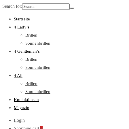
Search for:
Startseite
4 Lady’s
Brillen
Sonnenbrillen
4 Gentleman’s
Brillen
Sonnenbrillen
4 All
Brillen
Sonnenbrillen
Kontaktlinsen
Magazin
Login
Shopping cart
0