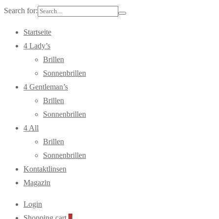
Search for:
Startseite
4 Lady’s
Brillen
Sonnenbrillen
4 Gentleman’s
Brillen
Sonnenbrillen
4 All
Brillen
Sonnenbrillen
Kontaktlinsen
Magazin
Login
Shopping cart
0