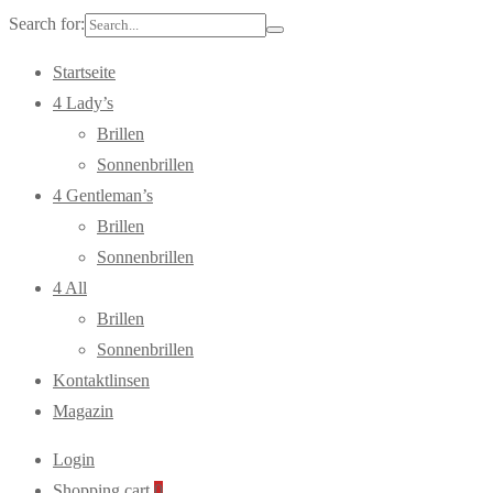
Search for:
Startseite
4 Lady’s
Brillen
Sonnenbrillen
4 Gentleman’s
Brillen
Sonnenbrillen
4 All
Brillen
Sonnenbrillen
Kontaktlinsen
Magazin
Login
Shopping cart
0