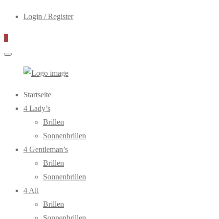
Login / Register
0
WebOptiker24.de
Primary
Startseite
Menu
4 Lady’s
Brillen
Sonnenbrillen
4 Gentleman’s
Brillen
Sonnenbrillen
4 All
Brillen
Sonnenbrillen