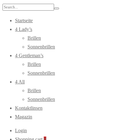
Search
for:
Startseite
4 Lady’s
Brillen
Sonnenbrillen
4 Gentleman’s
Brillen
Sonnenbrillen
4 All
Brillen
Sonnenbrillen
Kontaktlinsen
Magazin
Login
Shopping cart
0