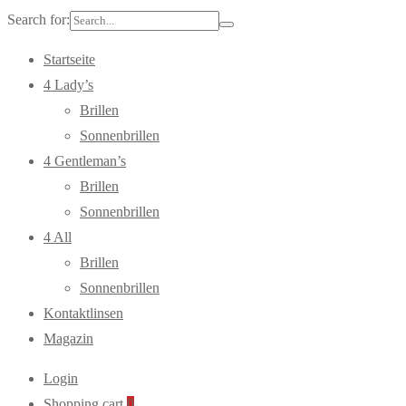
Search for:
Startseite
4 Lady’s
Brillen
Sonnenbrillen
4 Gentleman’s
Brillen
Sonnenbrillen
4 All
Brillen
Sonnenbrillen
Kontaktlinsen
Magazin
Login
Shopping cart
0