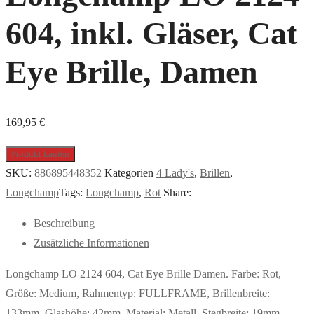
604, inkl. Gläser, Cat
Eye Brille, Damen
169,95
€
Produkt kaufen
SKU:
886895448352
Kategorien
4 Lady's
,
Brillen
,
Longchamp
Tags:
Longchamp
,
Rot
Share:
Beschreibung
Zusätzliche Informationen
Longchamp LO 2124 604, Cat Eye Brille Damen. Farbe: Rot,
Größe: Medium, Rahmentyp: FULLFRAME, Brillenbreite:
133mm, Glashöhe: 42mm, Material: Metall. Stegbreite: 19mm.