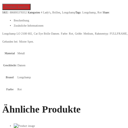
Produkt kaufen
SKU:
886895378352
Kategorien
4 Lady's
,
Brillen
,
Longchamp
Tags:
Longchamp
,
Rot
Share:
Beschreibung
Zusätzliche Informationen
Longchamp LO 2108 602, Cat Eye Brille Damen. Farbe: Rot, Größe: Medium, Rahmentyp: FULLFRAME, Bril
Gefunden bei:
Mister Spex
.
Material
Metall
Geschlecht
Damen
Brand
Longchamp
Farbe
Rot
Ähnliche Produkte