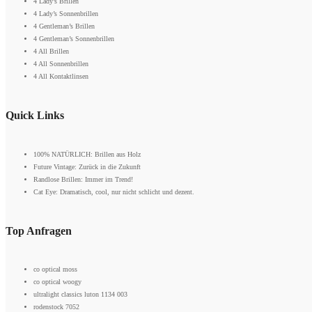
4 Lady’s Brillen
4 Lady’s Sonnenbrillen
4 Gentleman’s Brillen
4 Gentleman’s Sonnenbrillen
4 All Brillen
4 All Sonnenbrillen
4 All Kontaktlinsen
Quick Links
100% NATÜRLICH: Brillen aus Holz
Future Vintage: Zurück in die Zukunft
Randlose Brillen: Immer im Trend!
Cat Eye: Dramatisch, cool, nur nicht schlicht und dezent.
Top Anfragen
co optical moss
co optical woogy
ultralight classics luton 1134 003
rodenstock 7052