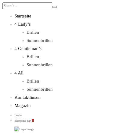
Search
for:
Startseite
4 Lady’s
Brillen
Sonnenbrillen
4 Gentleman’s
Brillen
Sonnenbrillen
4 All
Brillen
Sonnenbrillen
Kontaktlinsen
Magazin
Login
Shopping cart
0
WebOptiker24.de