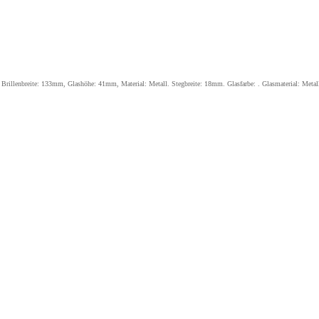
lenbreite: 133mm, Glashöhe: 41mm, Material: Metall. Stegbreite: 18mm. Glasfarbe: . Glasmaterial: Met