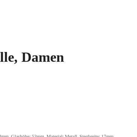
lle, Damen
m, Glashöhe: 53mm, Material: Metall. Stegbreite: 17mm.