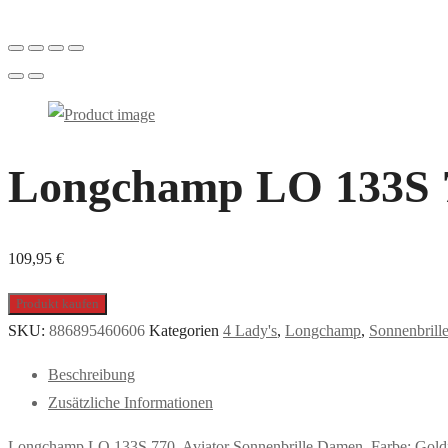
Longchamp LO 133S 77
109,95
€
Produkt kaufen
SKU:
886895460606
Kategorien
4 Lady's
,
Longchamp
,
Sonnenbrill
Beschreibung
Zusätzliche Informationen
Longchamp LO 133S 770, Aviator Sonnenbrille Damen. Farbe: Gold