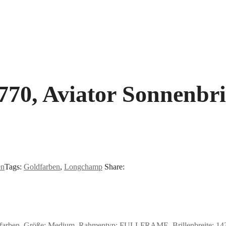
0, Aviator Sonnenbri
en
Tags:
Goldfarben
,
Longchamp
Share:
farben, Größe: Medium, Rahmentyp: FULLFRAME, Brillenbreite: 143m