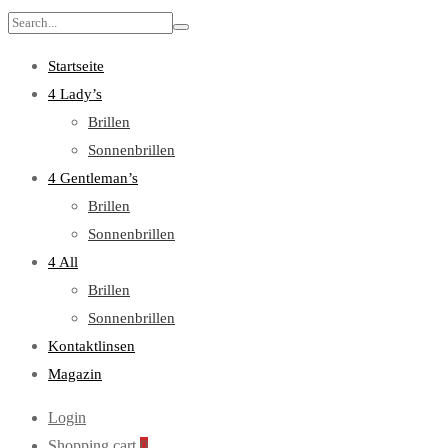
Search
for:
Startseite
4 Lady’s
Brillen
Sonnenbrillen
4 Gentleman’s
Brillen
Sonnenbrillen
4 All
Brillen
Sonnenbrillen
Kontaktlinsen
Magazin
Login
Shopping cart
0