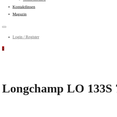
Kontaktlinsen
Magazin
Login / Register
0
Longchamp LO 133S 77