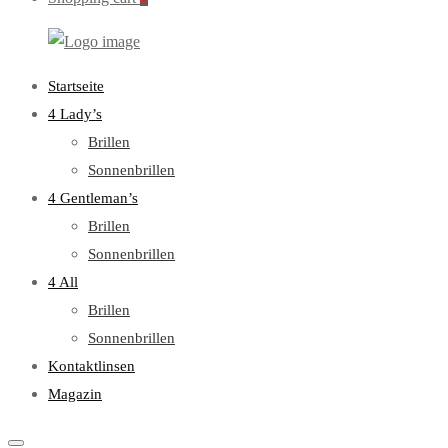
WebOptiker24.de
Primary
Startseite
Menu
4 Lady’s
Brillen
Sonnenbrillen
4 Gentleman’s
Brillen
Sonnenbrillen
4 All
Brillen
Sonnenbrillen
Kontaktlinsen
Magazin