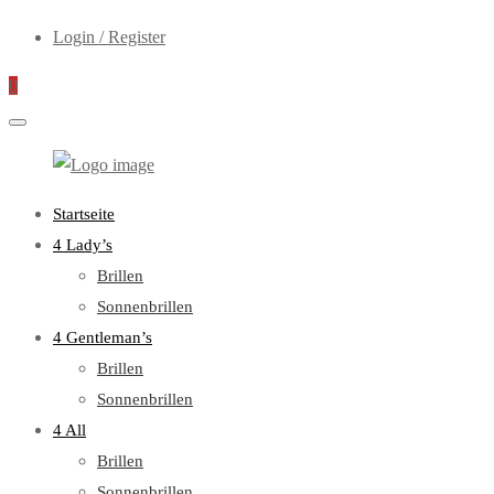
Login / Register
0
WebOptiker24.de
Primary
Startseite
Menu
4 Lady’s
Brillen
Sonnenbrillen
4 Gentleman’s
Brillen
Sonnenbrillen
4 All
Brillen
Sonnenbrillen