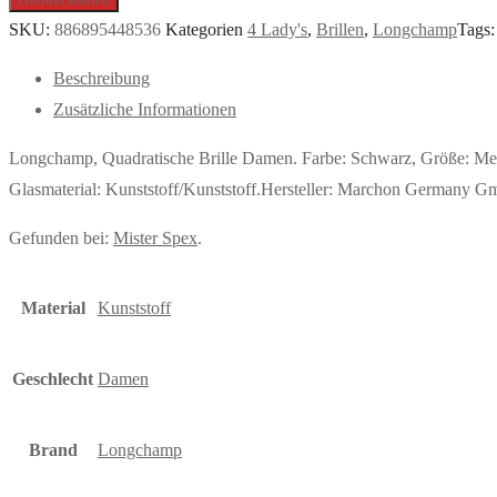
SKU:
886895448536
Kategorien
4 Lady's
,
Brillen
,
Longchamp
Tags
Beschreibung
Zusätzliche Informationen
Longchamp, Quadratische Brille Damen. Farbe: Schwarz, Größe: Me
Glasmaterial: Kunststoff/Kunststoff.Hersteller: Marchon Germany G
Gefunden bei:
Mister Spex
.
Material
Kunststoff
Geschlecht
Damen
Brand
Longchamp