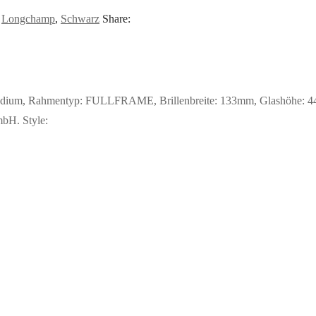
:
Longchamp
,
Schwarz
Share:
dium, Rahmentyp: FULLFRAME, Brillenbreite: 133mm, Glashöhe: 44mm,
mbH. Style: