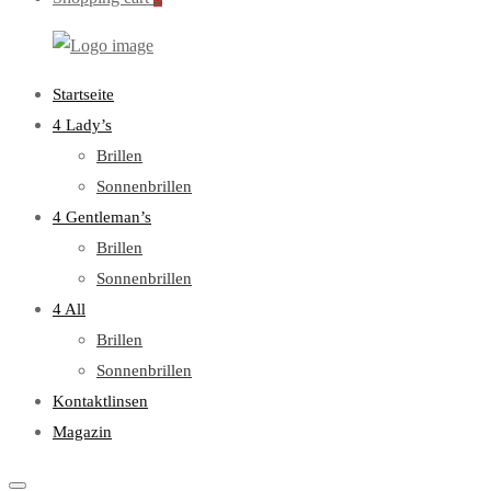
WebOptiker24.de
Primary
Startseite
Menu
4 Lady’s
Brillen
Sonnenbrillen
4 Gentleman’s
Brillen
Sonnenbrillen
4 All
Brillen
Sonnenbrillen
Kontaktlinsen
Magazin