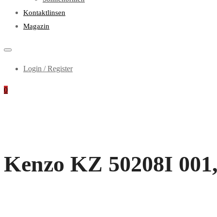
Kontaktlinsen
Magazin
Login / Register
0
Kenzo KZ 50208I 001, i