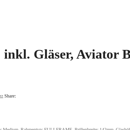
nkl. Gläser, Aviator B
rz
Share:
e: Medium, Rahmentyp: FULLFRAME, Brillenbreite: 142mm, Glashöhe: 