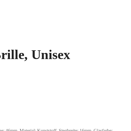
rille, Unisex
46mm, Material: Kunststoff. Stegbreite: 16mm. Glasfarbe: .