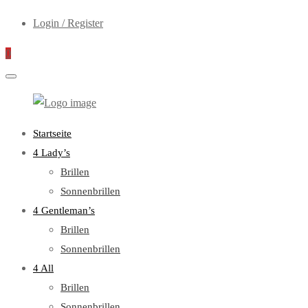
Login / Register
0
WebOptiker24.de
Primary
Startseite
Menu
4 Lady’s
Brillen
Sonnenbrillen
4 Gentleman’s
Brillen
Sonnenbrillen
4 All
Brillen
Sonnenbrillen