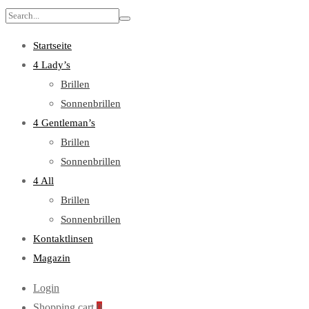
Search
for:
Startseite
4 Lady’s
Brillen
Sonnenbrillen
4 Gentleman’s
Brillen
Sonnenbrillen
4 All
Brillen
Sonnenbrillen
Kontaktlinsen
Magazin
Login
Shopping cart
0