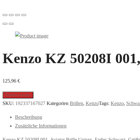
Kenzo KZ 50208I 001, i
125,96
€
Produkt kaufen
SKU:
192337167027
Kategorien
Brillen
,
Kenzo
Tags:
Kenzo
,
Schwa
Beschreibung
Zusätzliche Informationen
Kenzo KZ 50208I 001, Aviator Brille Unisex. Farbe: Schwarz, Größ