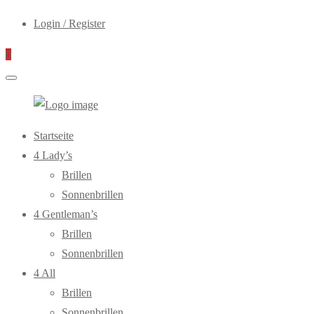
Login / Register
0
WebOptiker24.de
Primary
Startseite
Menu
4 Lady’s
Brillen
Sonnenbrillen
4 Gentleman’s
Brillen
Sonnenbrillen
4 All
Brillen
Sonnenbrillen