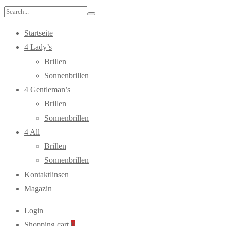
Search
for:
Startseite
4 Lady’s
Brillen
Sonnenbrillen
4 Gentleman’s
Brillen
Sonnenbrillen
4 All
Brillen
Sonnenbrillen
Kontaktlinsen
Magazin
Login
Shopping cart
0