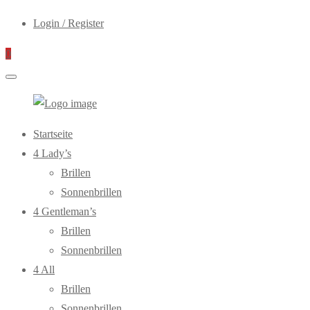
Login / Register
0
WebOptiker24.de
Primary
Startseite
Menu
4 Lady’s
Brillen
Sonnenbrillen
4 Gentleman’s
Brillen
Sonnenbrillen
4 All
Brillen
Sonnenbrillen