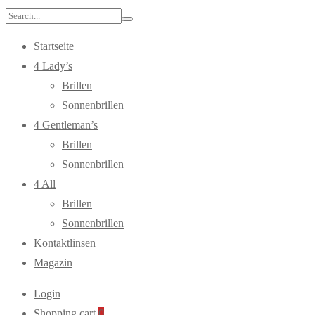
Search
for:
Startseite
4 Lady’s
Brillen
Sonnenbrillen
4 Gentleman’s
Brillen
Sonnenbrillen
4 All
Brillen
Sonnenbrillen
Kontaktlinsen
Magazin
Login
Shopping cart
0