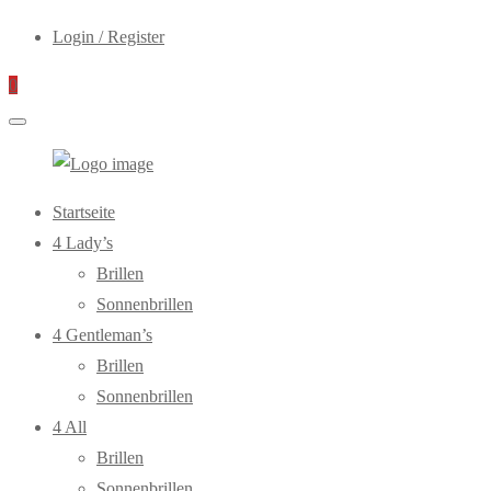
Login / Register
0
WebOptiker24.de
Primary
Startseite
Menu
4 Lady’s
Brillen
Sonnenbrillen
4 Gentleman’s
Brillen
Sonnenbrillen
4 All
Brillen
Sonnenbrillen