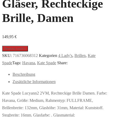
Gläser, Rechteckige
Brille, Damen
149,95
€
Produkt kaufen
SKU:
716736068312
Kategorien
4 Lady's
,
Brillen
,
Kate
Spade
Tags:
Havana
,
Kate Spade
Share:
Beschreibung
Zusätzliche Informationen
Kate Spade Lucyann2 2VM, Rechteckige Brille Damen. Farbe:
Havana, Größe: Medium, Rahmentyp: FULLFRAME,
Brillenbreite: 132mm, Glashöhe: 31mm, Material: Kunststoff.
Stegbreite: 16mm. Glasfarbe: . Glasmaterial: