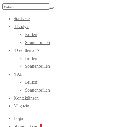
Search
for:
Startseite
4 Lady’s
Brillen
Sonnenbrillen
4 Gentleman’s
Brillen
Sonnenbrillen
4 All
Brillen
Sonnenbrillen
Kontaktlinsen
Magazin
Login
Shopping cart
0