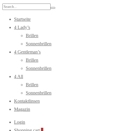
Search
for:
Startseite
4 Lady’s
Brillen
Sonnenbrillen
4 Gentleman’s
Brillen
Sonnenbrillen
4 All
Brillen
Sonnenbrillen
Kontaktlinsen
Magazin
Login
Shopping cart
0