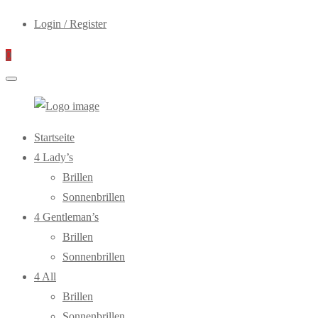
Login / Register
0
WebOptiker24.de
Primary
Startseite
Menu
4 Lady’s
Brillen
Sonnenbrillen
4 Gentleman’s
Brillen
Sonnenbrillen
4 All
Brillen
Sonnenbrillen