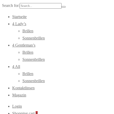
Search for:
Startseite
4 Lady’s
Brillen
Sonnenbrillen
4 Gentleman’s
Brillen
Sonnenbrillen
4 All
Brillen
Sonnenbrillen
Kontaktlinsen
Magazin
Login
Shopping cart
0