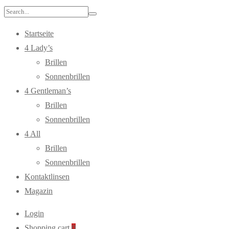
Search
for:
Startseite
4 Lady’s
Brillen
Sonnenbrillen
4 Gentleman’s
Brillen
Sonnenbrillen
4 All
Brillen
Sonnenbrillen
Kontaktlinsen
Magazin
Login
Shopping cart
0