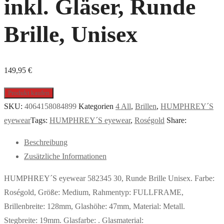
inkl. Gläser, Runde
Brille, Unisex
149,95
€
Produkt kaufen
SKU:
4064158084899
Kategorien
4 All
,
Brillen
,
HUMPHREY´S
eyewear
Tags:
HUMPHREY´S eyewear
,
Roségold
Share:
Beschreibung
Zusätzliche Informationen
HUMPHREY´S eyewear 582345 30, Runde Brille Unisex. Farbe:
Roségold, Größe: Medium, Rahmentyp: FULLFRAME,
Brillenbreite: 128mm, Glashöhe: 47mm, Material: Metall.
Stegbreite: 19mm. Glasfarbe: . Glasmaterial: