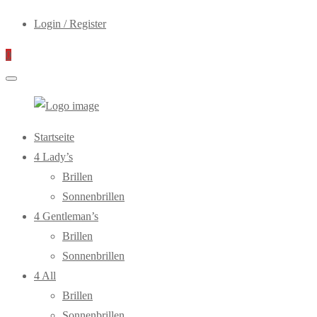
Login / Register
0
WebOptiker24.de
Primary
Startseite
Menu
4 Lady’s
Brillen
Sonnenbrillen
4 Gentleman’s
Brillen
Sonnenbrillen
4 All
Brillen
Sonnenbrillen