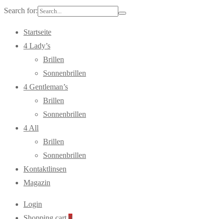
Search for:
Startseite
4 Lady’s
Brillen
Sonnenbrillen
4 Gentleman’s
Brillen
Sonnenbrillen
4 All
Brillen
Sonnenbrillen
Kontaktlinsen
Magazin
Login
Shopping cart
0