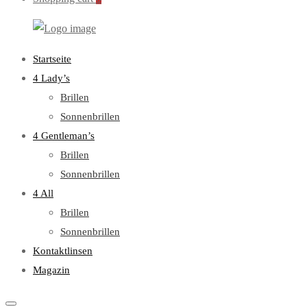
WebOptiker24.de
Primary
Startseite
Menu
4 Lady’s
Brillen
Sonnenbrillen
4 Gentleman’s
Brillen
Sonnenbrillen
4 All
Brillen
Sonnenbrillen
Kontaktlinsen
Magazin