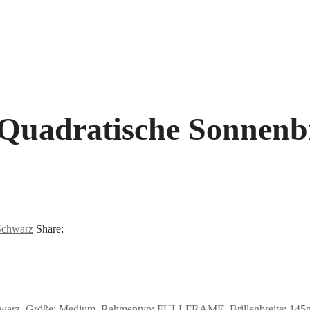
Quadratische Sonnenbr
Schwarz
Share:
hwarz, Größe: Medium, Rahmentyp: FULLFRAME, Brillenbreite: 145mm