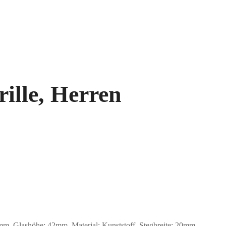
ille, Herren
, Glashöhe: 42mm, Material: Kunststoff. Stegbreite: 20mm.