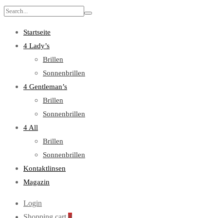
Search
for:
Startseite
4 Lady’s
Brillen
Sonnenbrillen
4 Gentleman’s
Brillen
Sonnenbrillen
4 All
Brillen
Sonnenbrillen
Kontaktlinsen
Magazin
Login
Shopping cart
0