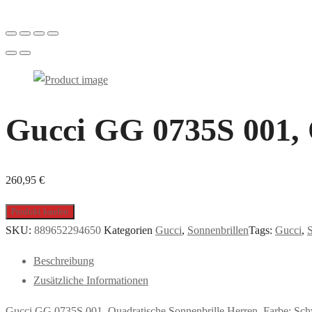
Gucci GG 0735S 001, 
260,95
€
Produkt kaufen
SKU:
889652294650
Kategorien
Gucci
,
Sonnenbrillen
Tags:
Gucci
,
Beschreibung
Zusätzliche Informationen
Gucci GG 0735S 001, Quadratische Sonnenbrille Herren. Farbe: Sc