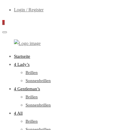
Login / Register
0
WebOptiker24.de
Primary
Startseite
Menu
4 Lady’s
Brillen
Sonnenbrillen
4 Gentleman’s
Brillen
Sonnenbrillen
4 All
Brillen
Sonnenbrillen