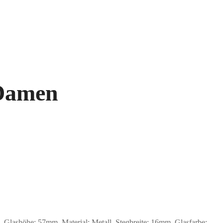
 Damen
ashöhe: 57mm, Material: Metall. Stegbreite: 16mm. Glasfarbe: