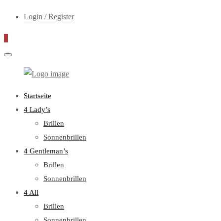
Login / Register
0
WebOptiker24.de
Primary
Startseite
Menu
4 Lady’s
Brillen
Sonnenbrillen
4 Gentleman’s
Brillen
Sonnenbrillen
4 All
Brillen
Sonnenbrillen