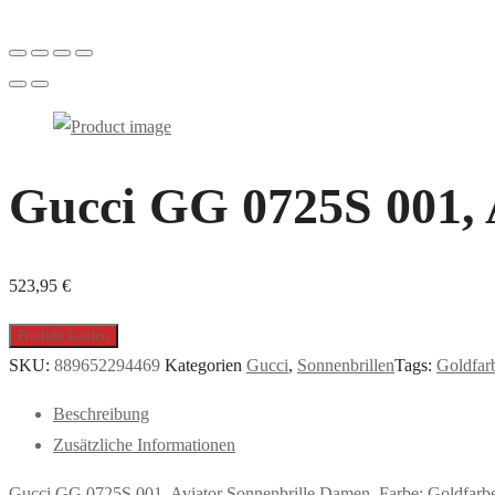
Gucci GG 0725S 001, 
523,95
€
Produkt kaufen
SKU:
889652294469
Kategorien
Gucci
,
Sonnenbrillen
Tags:
Goldfar
Beschreibung
Zusätzliche Informationen
Gucci GG 0725S 001, Aviator Sonnenbrille Damen. Farbe: Goldfarb