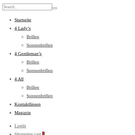
Search
for:
Startseite
4 Lady’s
Brillen
Sonnenbrillen
4 Gentleman’s
Brillen
Sonnenbrillen
4 All
Brillen
Sonnenbrillen
Kontaktlinsen
Magazin
Login
Shopping cart
0