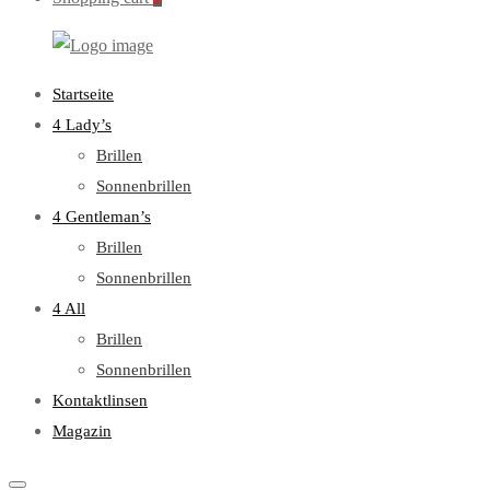
WebOptiker24.de
Primary
Startseite
Menu
4 Lady’s
Brillen
Sonnenbrillen
4 Gentleman’s
Brillen
Sonnenbrillen
4 All
Brillen
Sonnenbrillen
Kontaktlinsen
Magazin