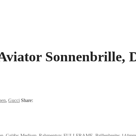
Aviator Sonnenbrille,
ben
,
Gucci
Share:
en, Größe: Medium, Rahmentyp: FULLFRAME, Brillenbreite: 144mm, Gl