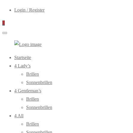
Login / Register
0
WebOptiker24.de
Primary
Startseite
Menu
4 Lady’s
Brillen
Sonnenbrillen
4 Gentleman’s
Brillen
Sonnenbrillen
4 All
Brillen
Sonnenbrillen