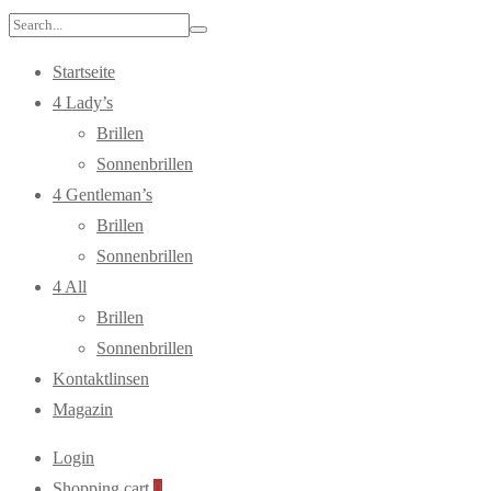
Search
for:
Startseite
4 Lady’s
Brillen
Sonnenbrillen
4 Gentleman’s
Brillen
Sonnenbrillen
4 All
Brillen
Sonnenbrillen
Kontaktlinsen
Magazin
Login
Shopping cart
0