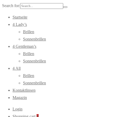
Search for:
Startseite
4 Lady’s
Brillen
Sonnenbrillen
4 Gentleman’s
Brillen
Sonnenbrillen
4 All
Brillen
Sonnenbrillen
Kontaktlinsen
Magazin
Login
Shopping cart
0