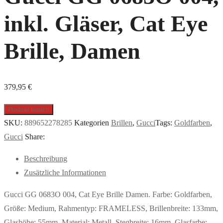
inkl. Gläser, Cat Eye
Brille, Damen
379,95
€
Produkt kaufen
SKU:
889652278285
Kategorien
Brillen
,
Gucci
Tags:
Goldfarben
,
Gucci
Share:
Beschreibung
Zusätzliche Informationen
Gucci GG 0683O 004, Cat Eye Brille Damen. Farbe: Goldfarben,
Größe: Medium, Rahmentyp: FRAMELESS, Brillenbreite: 133mm,
Glashöhe: 55mm, Material: Metall. Stegbreite: 16mm. Glasfarbe: .