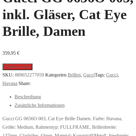
inkl. Gläser, Cat Eye
Brille, Damen
359,95
€
Produkt kaufen
SKU:
889652277059
Kategorien
Brillen
,
Gucci
Tags:
Gucci
,
Havana
Share:
Beschreibung
Zusätzliche Informationen
Gucci GG 0656O 003, Cat Eye Brille Damen. Farbe: Havana,
Größe: Medium, Rahmentyp: FULLFRAME, Brillenbreite:
137mm, Glashöhe: 43mm, Material: Kunststoff/Metall. Stegbreite: