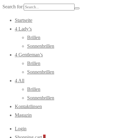
Search for:
Startseite
4 Lady’s
Brillen
Sonnenbrillen
4 Gentleman’s
Brillen
Sonnenbrillen
4 All
Brillen
Sonnenbrillen
Kontaktlinsen
Magazin
Login
Shopping cart
0