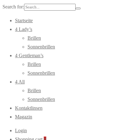
Search for:
Startseite
4 Lady’s
Brillen
Sonnenbrillen
4 Gentleman’s
Brillen
Sonnenbrillen
4 All
Brillen
Sonnenbrillen
Kontaktlinsen
Magazin
Login
Shopping cart
0