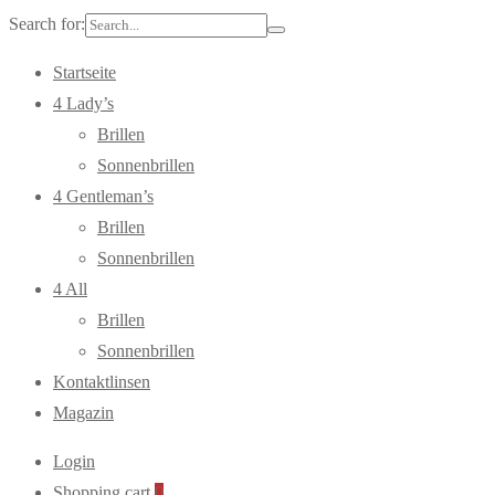
Search for:
Startseite
4 Lady’s
Brillen
Sonnenbrillen
4 Gentleman’s
Brillen
Sonnenbrillen
4 All
Brillen
Sonnenbrillen
Kontaktlinsen
Magazin
Login
Shopping cart
0