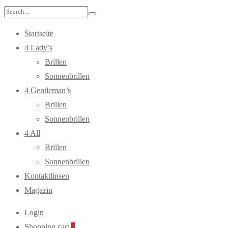
Search
for:
Startseite
4 Lady’s
Brillen
Sonnenbrillen
4 Gentleman’s
Brillen
Sonnenbrillen
4 All
Brillen
Sonnenbrillen
Kontaktlinsen
Magazin
Login
Shopping cart
0