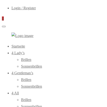
Login / Register
0
WebOptiker24.de
Primary
Startseite
Menu
4 Lady’s
Brillen
Sonnenbrillen
4 Gentleman’s
Brillen
Sonnenbrillen
4 All
Brillen
Sonnenbrillen