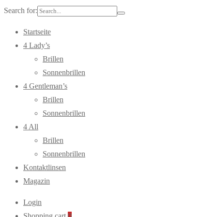
Search for:
Startseite
4 Lady’s
Brillen
Sonnenbrillen
4 Gentleman’s
Brillen
Sonnenbrillen
4 All
Brillen
Sonnenbrillen
Kontaktlinsen
Magazin
Login
Shopping cart
0