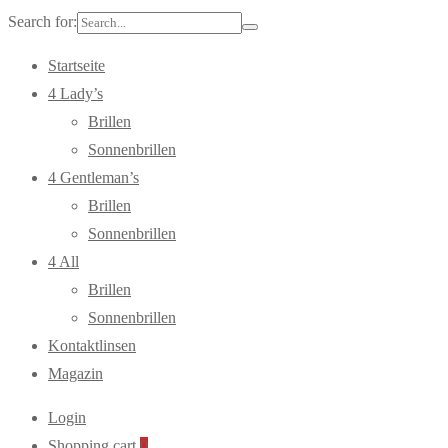
Search for:
Startseite
4 Lady’s
Brillen
Sonnenbrillen
4 Gentleman’s
Brillen
Sonnenbrillen
4 All
Brillen
Sonnenbrillen
Kontaktlinsen
Magazin
Login
Shopping cart
0