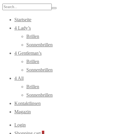
Search
for:
Startseite
4 Lady’s
Brillen
Sonnenbrillen
4 Gentleman’s
Brillen
Sonnenbrillen
4 All
Brillen
Sonnenbrillen
Kontaktlinsen
Magazin
Login
Shopping cart
0