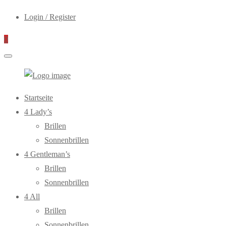
Login / Register
0
WebOptiker24.de
Primary
Startseite
Menu
4 Lady’s
Brillen
Sonnenbrillen
4 Gentleman’s
Brillen
Sonnenbrillen
4 All
Brillen
Sonnenbrillen