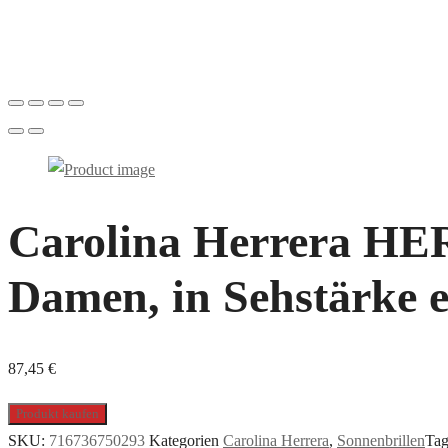
Carolina Herrera HER
Damen, in Sehstärke e
87,45
€
Produkt kaufen
SKU:
716736750293
Kategorien
Carolina Herrera
,
Sonnenbrillen
Tag