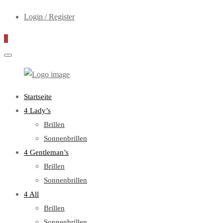
Login / Register
0
WebOptiker24.de
Primary
Startseite
Menu
4 Lady’s
Brillen
Sonnenbrillen
4 Gentleman’s
Brillen
Sonnenbrillen
4 All
Brillen
Sonnenbrillen