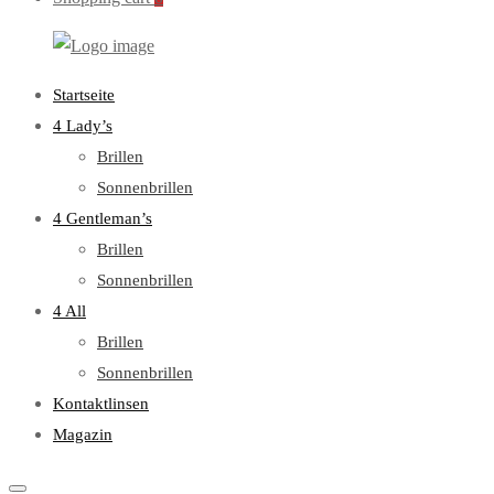
WebOptiker24.de
Primary
Startseite
Menu
4 Lady’s
Brillen
Sonnenbrillen
4 Gentleman’s
Brillen
Sonnenbrillen
4 All
Brillen
Sonnenbrillen
Kontaktlinsen
Magazin