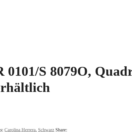
 0101/S 8079O, Quadra
rhältlich
s:
Carolina Herrera
,
Schwarz
Share: