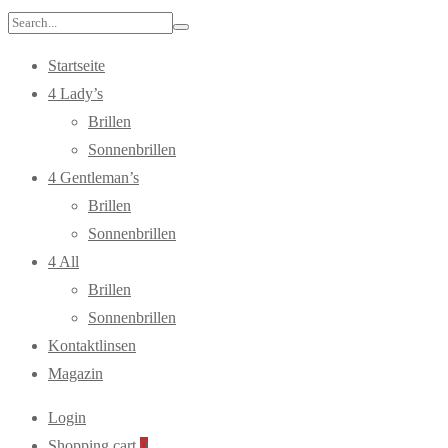
Search
for:
Startseite
4 Lady’s
Brillen
Sonnenbrillen
4 Gentleman’s
Brillen
Sonnenbrillen
4 All
Brillen
Sonnenbrillen
Kontaktlinsen
Magazin
Login
Shopping cart
0