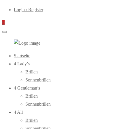
Login / Register
0
WebOptiker24.de
Primary
Startseite
Menu
4 Lady’s
Brillen
Sonnenbrillen
4 Gentleman’s
Brillen
Sonnenbrillen
4 All
Brillen
Sonnenbrillen