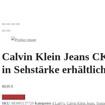
Calvin Klein Jeans C
in Sehstärke erhältlic
69,95
€
Produkt kaufen
SKU:
883901137729
Kategorien
4 Lady's
,
Calvin Klein Jeans
,
Sonne