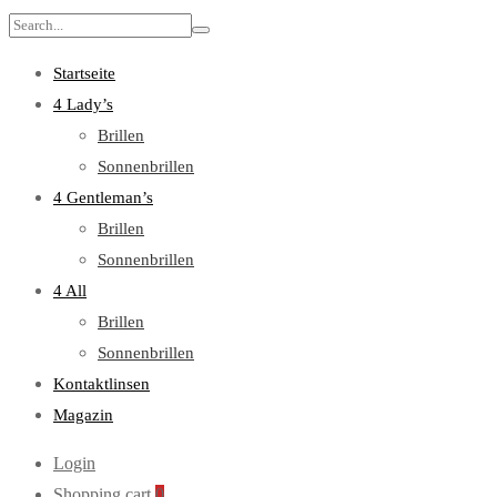
Search
for:
Startseite
4 Lady’s
Brillen
Sonnenbrillen
4 Gentleman’s
Brillen
Sonnenbrillen
4 All
Brillen
Sonnenbrillen
Kontaktlinsen
Magazin
Login
Shopping cart
0