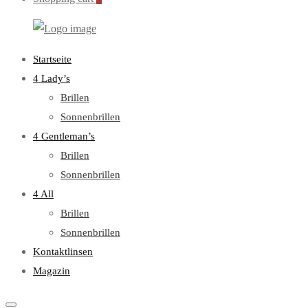
WebOptiker24.de
Primary
Startseite
Menu
4 Lady’s
Brillen
Sonnenbrillen
4 Gentleman’s
Brillen
Sonnenbrillen
4 All
Brillen
Sonnenbrillen
Kontaktlinsen
Magazin