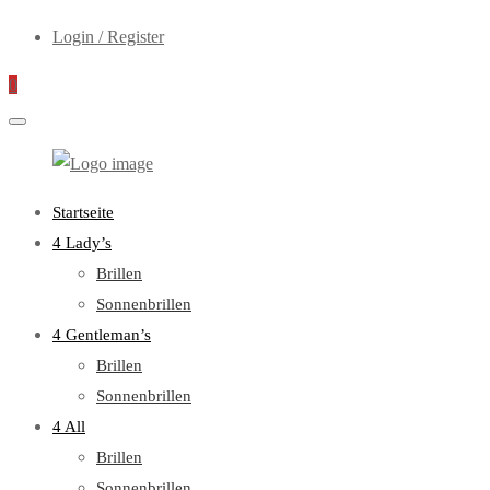
Login / Register
0
WebOptiker24.de
Primary
Startseite
Menu
4 Lady’s
Brillen
Sonnenbrillen
4 Gentleman’s
Brillen
Sonnenbrillen
4 All
Brillen
Sonnenbrillen