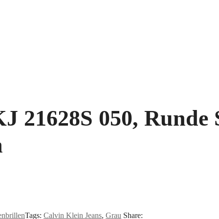
KJ 21628S 050, Runde 
h
nbrillen
Tags:
Calvin Klein Jeans
,
Grau
Share: