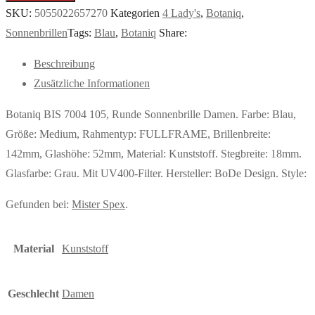
SKU:
5055022657270
Kategorien
4 Lady's
,
Botaniq
,
Sonnenbrillen
Tags:
Blau
,
Botaniq
Share:
Beschreibung
Zusätzliche Informationen
Botaniq BIS 7004 105, Runde Sonnenbrille Damen. Farbe: Blau,
Größe: Medium, Rahmentyp: FULLFRAME, Brillenbreite:
142mm, Glashöhe: 52mm, Material: Kunststoff. Stegbreite: 18mm.
Glasfarbe: Grau. Mit UV400-Filter. Hersteller: BoDe Design. Style:
Gefunden bei:
Mister Spex
.
Material
Kunststoff
Geschlecht
Damen