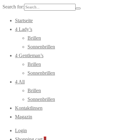
Search for:
Startseite
4 Lady’s
Brillen
Sonnenbrillen
4 Gentleman’s
Brillen
Sonnenbrillen
4 All
Brillen
Sonnenbrillen
Kontaktlinsen
Magazin
Login
Shopping cart
0