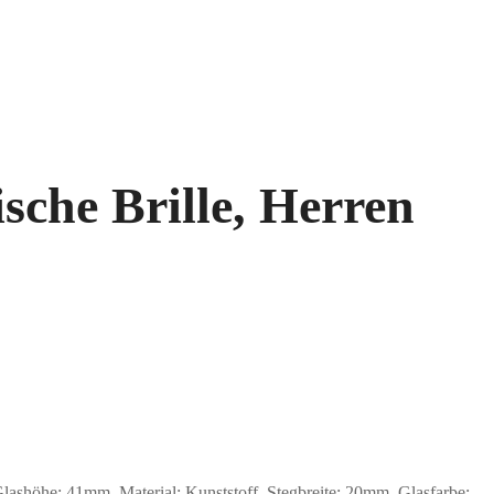
sche Brille, Herren
öhe: 41mm, Material: Kunststoff. Stegbreite: 20mm. Glasfarbe: .