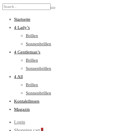
Search
for:
Startseite
4 Lady’s
Brillen
Sonnenbrillen
4 Gentleman’s
Brillen
Sonnenbrillen
4 All
Brillen
Sonnenbrillen
Kontaktlinsen
Magazin
Login
Shopping cart
0