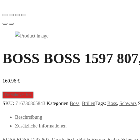
BOSS BOSS 1597 807, i
160,96
€
Produkt kaufen
SKU:
716736865843
Kategorien
Boss
,
Brillen
Tags:
Boss
,
Schwarz
S
Beschreibung
Zusätzliche Informationen
BOSS BOSS 1597 807, Quadratische Brille Herren. Farbe: Schwarz,