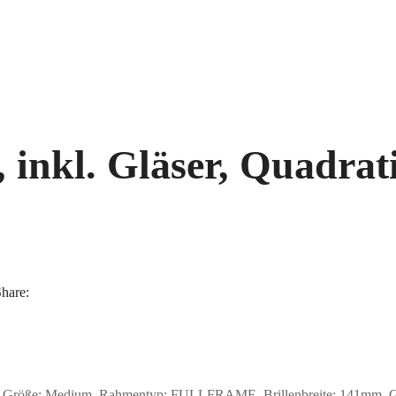
nkl. Gläser, Quadrati
hare:
 Größe: Medium, Rahmentyp: FULLFRAME, Brillenbreite: 141mm, Glash