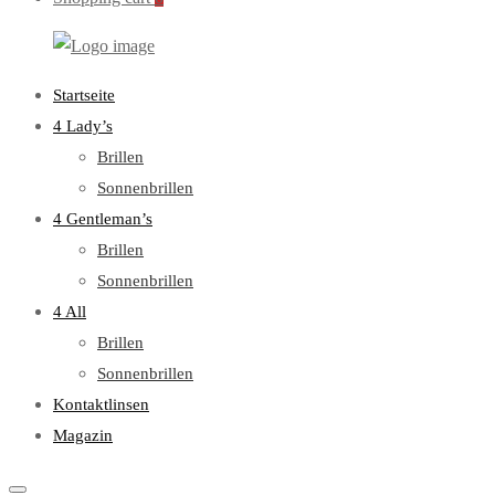
WebOptiker24.de
Primary
Startseite
Menu
4 Lady’s
Brillen
Sonnenbrillen
4 Gentleman’s
Brillen
Sonnenbrillen
4 All
Brillen
Sonnenbrillen
Kontaktlinsen
Magazin