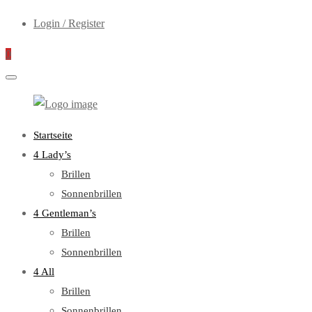
Login / Register
0
WebOptiker24.de
Primary
Startseite
Menu
4 Lady’s
Brillen
Sonnenbrillen
4 Gentleman’s
Brillen
Sonnenbrillen
4 All
Brillen
Sonnenbrillen