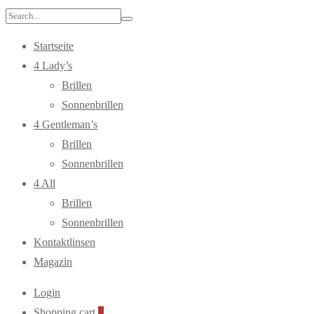
Search
for:
Startseite
4 Lady’s
Brillen
Sonnenbrillen
4 Gentleman’s
Brillen
Sonnenbrillen
4 All
Brillen
Sonnenbrillen
Kontaktlinsen
Magazin
Login
Shopping cart
0