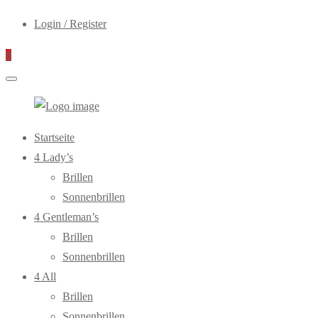
Login / Register
0
WebOptiker24.de
Primary
Startseite
Menu
4 Lady’s
Brillen
Sonnenbrillen
4 Gentleman’s
Brillen
Sonnenbrillen
4 All
Brillen
Sonnenbrillen