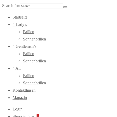
Search for:
Startseite
4 Lady’s
Brillen
Sonnenbrillen
4 Gentleman’s
Brillen
Sonnenbrillen
4 All
Brillen
Sonnenbrillen
Kontaktlinsen
Magazin
Login
Shopping cart
0