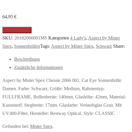
64,95
€
Produkt kaufen
SKU:
20182066001MS
Kategorien
4 Lady's
,
Aspect by Mister
Spex
,
Sonnenbrillen
Tags:
Aspect by Mister Spex
,
Schwarz
Share:
Beschreibung
Zusätzliche Informationen
Aspect by Mister Spex Chessie 2066 001, Cat Eye Sonnenbrille
Damen. Farbe: Schwarz, Größe: Medium, Rahmentyp:
FULLFRAME, Brillenbreite: 140mm, Glashöhe: 42mm, Material:
Kunststoff. Stegbreite: 17mm. Glasfarbe: Verlaufsglas Grau. Mit
UV400-Filter. Hersteller: Bestway Optical. Style: CLASSIC
Gefunden bei:
Mister Spex
.