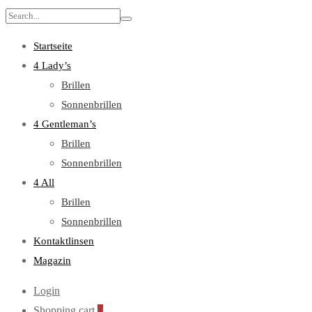
Search
for:
Startseite
4 Lady’s
Brillen
Sonnenbrillen
4 Gentleman’s
Brillen
Sonnenbrillen
4 All
Brillen
Sonnenbrillen
Kontaktlinsen
Magazin
Login
Shopping cart
0