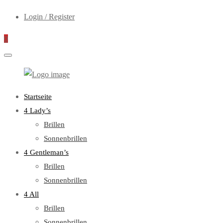
Login / Register
0
WebOptiker24.de
Primary
Startseite
Menu
4 Lady’s
Brillen
Sonnenbrillen
4 Gentleman’s
Brillen
Sonnenbrillen
4 All
Brillen
Sonnenbrillen