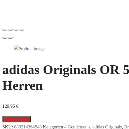
adidas Originals OR 50
Herren
129,95
€
Produkt kaufen
SKU:
889214364548
Kategorien
4 Gentleman's
,
adidas Originals
,
Br