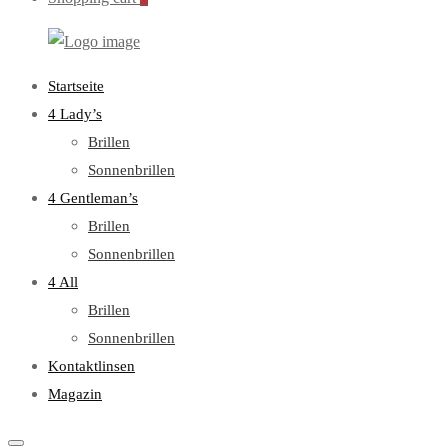
WebOptiker24.de
Primary
Startseite
Menu
4 Lady’s
Brillen
Sonnenbrillen
4 Gentleman’s
Brillen
Sonnenbrillen
4 All
Brillen
Sonnenbrillen
Kontaktlinsen
Magazin