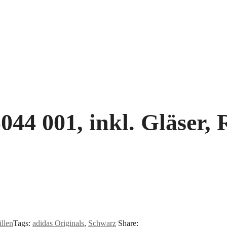
44 001, inkl. Gläser, R
illen
Tags:
adidas Originals
,
Schwarz
Share: