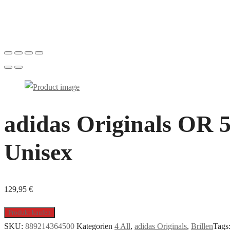
adidas Originals OR 50
Unisex
129,95
€
Produkt kaufen
SKU:
889214364500
Kategorien
4 All
,
adidas Originals
,
Brillen
Tags