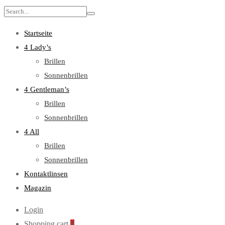
Search
for:
Startseite
4 Lady’s
Brillen
Sonnenbrillen
4 Gentleman’s
Brillen
Sonnenbrillen
4 All
Brillen
Sonnenbrillen
Kontaktlinsen
Magazin
Login
Shopping cart
0