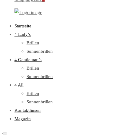
WebOptiker24.de
Primary
Startseite
Menu
4 Lady’s
Brillen
Sonnenbrillen
4 Gentleman’s
Brillen
Sonnenbrillen
4 All
Brillen
Sonnenbrillen
Kontaktlinsen
Magazin