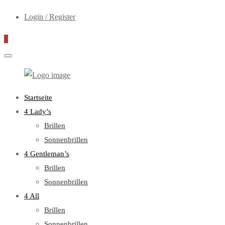
Login / Register
0
WebOptiker24.de
Primary
Startseite
Menu
4 Lady’s
Brillen
Sonnenbrillen
4 Gentleman’s
Brillen
Sonnenbrillen
4 All
Brillen
Sonnenbrillen