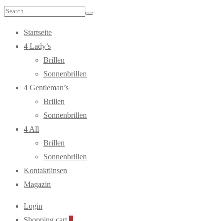
Search
for:
Startseite
4 Lady’s
Brillen
Sonnenbrillen
4 Gentleman’s
Brillen
Sonnenbrillen
4 All
Brillen
Sonnenbrillen
Kontaktlinsen
Magazin
Login
Shopping cart
0