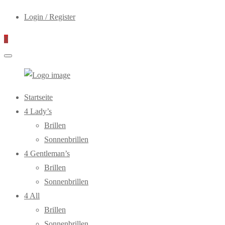
Login / Register
0
WebOptiker24.de
Primary
Startseite
Menu
4 Lady’s
Brillen
Sonnenbrillen
4 Gentleman’s
Brillen
Sonnenbrillen
4 All
Brillen
Sonnenbrillen