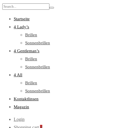
Search
for:
Startseite
4 Lady’s
Brillen
Sonnenbrillen
4 Gentleman’s
Brillen
Sonnenbrillen
4 All
Brillen
Sonnenbrillen
Kontaktlinsen
Magazin
Login
Shopping cart
0