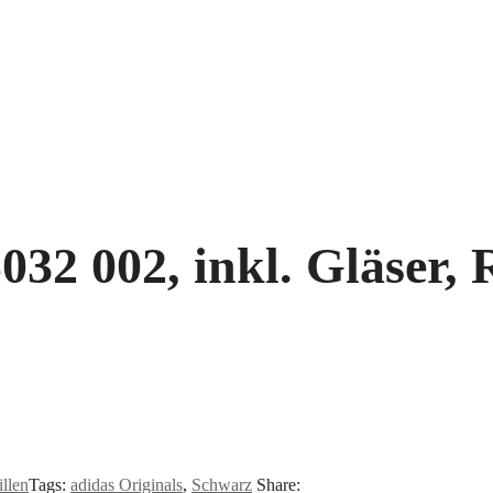
32 002, inkl. Gläser, R
illen
Tags:
adidas Originals
,
Schwarz
Share: