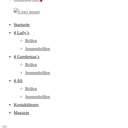
WebOptiker24.de
Primary
Startseite
Menu
4 Lady’s
Brillen
Sonnenbrillen
4 Gentleman’s
Brillen
Sonnenbrillen
4 All
Brillen
Sonnenbrillen
Kontaktlinsen
Magazin