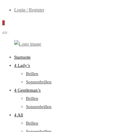
Login / Register
0
WebOptiker24.de
Primary
Startseite
Menu
4 Lady’s
Brillen
Sonnenbrillen
4 Gentleman’s
Brillen
Sonnenbrillen
4 All
Brillen
Sonnenbrillen