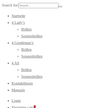
Search for:
Startseite
4 Lady’s
Brillen
Sonnenbrillen
4 Gentleman’s
Brillen
Sonnenbrillen
4 All
Brillen
Sonnenbrillen
Kontaktlinsen
Magazin
Login
Shopping cart
0