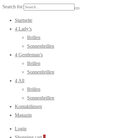
Search for:
Startseite
4 Lady’s
Brillen
Sonnenbrillen
4 Gentleman’s
Brillen
Sonnenbrillen
4 All
Brillen
Sonnenbrillen
Kontaktlinsen
Magazin
Login
Shopping cart
0