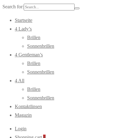
Search for:
Startseite
4 Lady’s
Brillen
Sonnenbrillen
4 Gentleman’s
Brillen
Sonnenbrillen
4 All
Brillen
Sonnenbrillen
Kontaktlinsen
Magazin
Login
Shopping cart
0