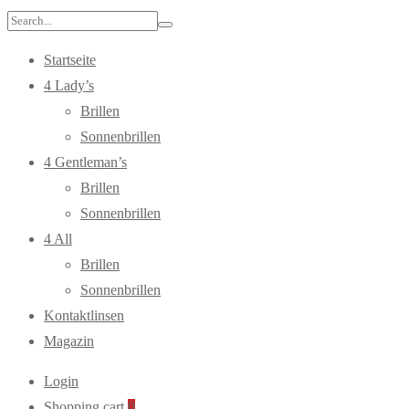
Search
for:
Startseite
4 Lady’s
Brillen
Sonnenbrillen
4 Gentleman’s
Brillen
Sonnenbrillen
4 All
Brillen
Sonnenbrillen
Kontaktlinsen
Magazin
Login
Shopping cart
0