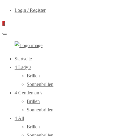
Login / Register
0
WebOptiker24.de
Primary
Startseite
Menu
4 Lady’s
Brillen
Sonnenbrillen
4 Gentleman’s
Brillen
Sonnenbrillen
4 All
Brillen
Sonnenbrillen