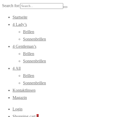
Search for:
Startseite
4 Lady’s
Brillen
Sonnenbrillen
4 Gentleman’s
Brillen
Sonnenbrillen
4 All
Brillen
Sonnenbrillen
Kontaktlinsen
Magazin
Login
Shopping cart
0